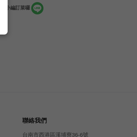
聯絡小編訂菜囉
聯絡我們
台南市西港區溪埔寮36-6號