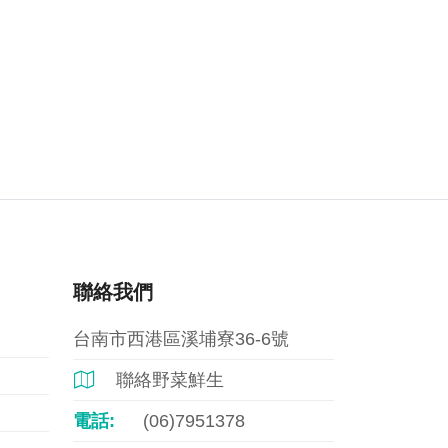
聯絡我們
台南市西港區溪埔寮36-6號
聯絡野菜鮮生

電話:
(06)7951378