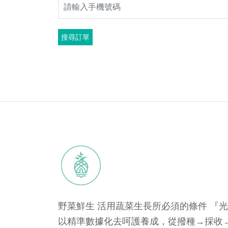
野菜鮮生 活用蔬菜生長所必須的條件 『
以精準數據化去呵護養成，從撥種→採收