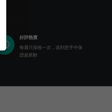
好評熱賣
每週只採收一次，送到您手中保
證超新鮮