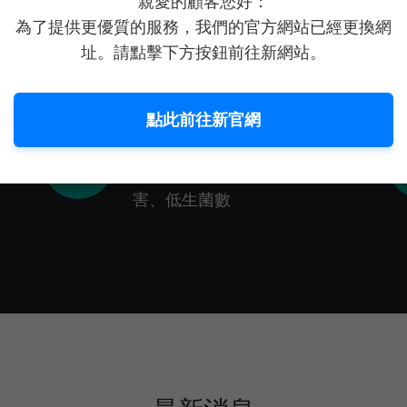
親愛的顧客您好：
蔬菜隨著光呼吸
為了提供更優質的服務，我們的官方網站已經更換網
址。請點擊下方按鈕前往新網站。
點此前往新官網
無毒水耕栽種
味
不添加化學農藥，無毒、無病蟲
害、低生菌數