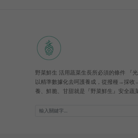
野菜鮮生 活用蔬菜生長所必須的條件 『
以精準數據化去呵護養成，從撥種→採收
養、鮮脆、甘甜就是『野菜鮮生』安全蔬