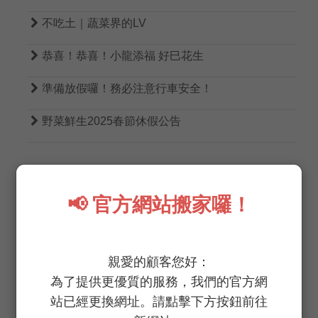

不吃土｜蔬菜界的LV

恭喜！恭喜！小龍添福 好巳花生

準備放假囉！務必注意行車安全！

野菜鮮生2025春節休假公告
📢 官方網站搬家囉！
TAGS
親愛的顧客您好：
為了提供更優質的服務，我們的官方網
無農藥
無病蟲害
低生菌數
低硝酸鹽
站已經更換網址。請點擊下方按鈕前往