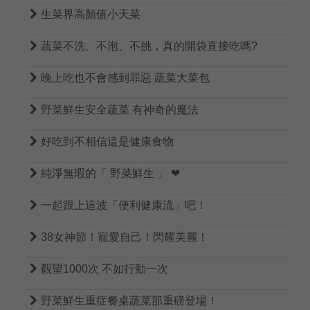

生菜界高顏值小天菜

蔬菜不洗、不泡、不挑，真的開袋直接吃嗎?

晚上吃也不會感到罪惡 蔬菜大菜包

野菜鮮生安全蔬菜 有神奇的魔法

好吃到不相信這是健康食物

純淨無瑕的「 野菜鮮生 」 ❤

一起跟上這波「便利健康流」吧！

38女神節！寵愛自己！閃耀美麗！

觀望1000次 不如行動一次

野菜鮮生重症餐桌蔬菜部重磅登場！