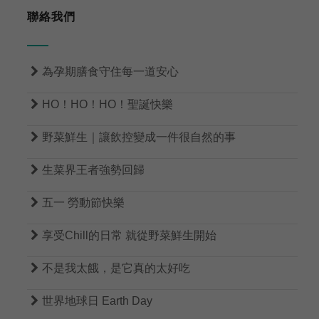
聯絡我們

為孕期膳食守住每一道安心

HO！HO！HO！聖誕快樂

野菜鮮生｜讓飲控變成一件很自然的事

生菜界王者強勢回歸

五一 勞動節快樂

享受Chill的日常 就從野菜鮮生開始

不是我太餓，是它真的太好吃

世界地球日 Earth Day