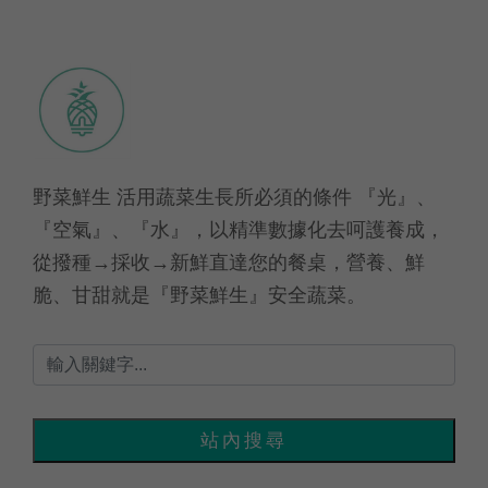
野菜鮮生 活用蔬菜生長所必須的條件 『光』、
『空氣』、『水』，以精準數據化去呵護養成，
從撥種→採收→新鮮直達您的餐桌，營養、鮮
脆、甘甜就是『野菜鮮生』安全蔬菜。