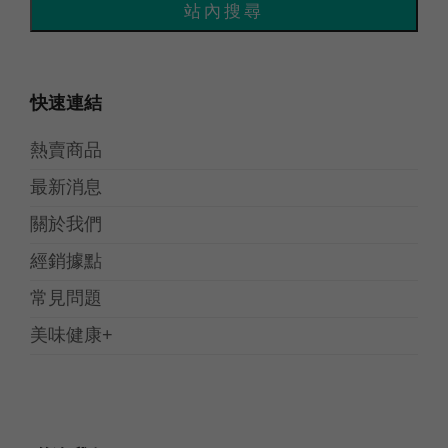
快速連結
熱賣商品
最新消息
關於我們
經銷據點
常見問題
美味健康+