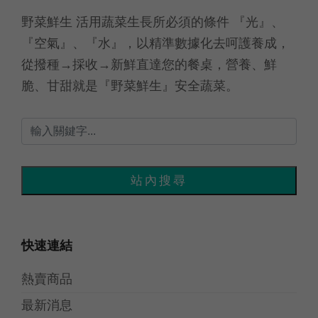
野菜鮮生 活用蔬菜生長所必須的條件 『光』、
『空氣』、『水』，以精準數據化去呵護養成，
從撥種→採收→新鮮直達您的餐桌，營養、鮮
脆、甘甜就是『野菜鮮生』安全蔬菜。
快速連結
熱賣商品
最新消息