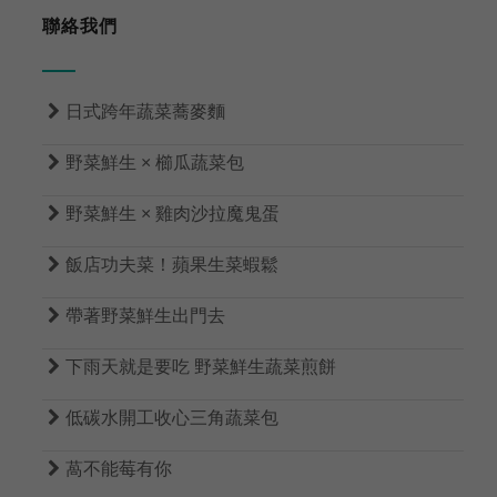
聯絡我們

日式跨年蔬菜蕎麥麵

野菜鮮生 × 櫛瓜蔬菜包

野菜鮮生 × 雞肉沙拉魔鬼蛋

飯店功夫菜！蘋果生菜蝦鬆

帶著野菜鮮生出門去

下雨天就是要吃 野菜鮮生蔬菜煎餅

低碳水開工收心三角蔬菜包

萵不能莓有你