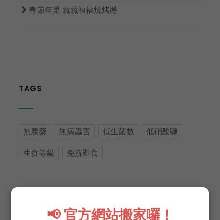

春節年菜 蔬蔬福福燒烤捲
TAGS
無農藥
無病蟲害
低生菌數
低硝酸鹽
生食等級
免洗即食
📢 官方網站搬家囉！