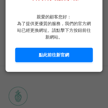
關於野菜鮮生
親愛的顧客您好：
為了提供更優質的服務，我們的官方網
安心蔬菜 我們的承諾與專注 每週新鮮採收送到
站已經更換網址。請點擊下方按鈕前往
您手中保證超新鮮爽脆，洗手免洗菜新鮮入口安
新網站。
心，健康、新鮮、美味無縫接軌，選擇《野菜鮮
生》創造健康蔬食就是這麼簡單。
點此前往新官網