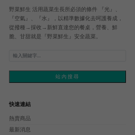
野菜鮮生 活用蔬菜生長所必須的條件 『光』、
『空氣』、『水』，以精準數據化去呵護養成，
從撥種→採收→新鮮直達您的餐桌，營養、鮮
脆、甘甜就是『野菜鮮生』安全蔬菜。
快速連結
熱賣商品
最新消息