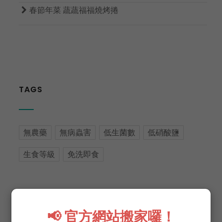

春節年菜 蔬蔬福福燒烤捲
TAGS
無農藥
無病蟲害
低生菌數
低硝酸鹽
生食等級
免洗即食
📢 官方網站搬家囉！