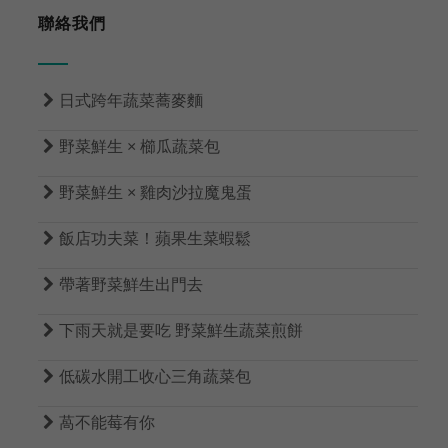
聯絡我們

日式跨年蔬菜蕎麥麵

野菜鮮生 × 櫛瓜蔬菜包

野菜鮮生 × 雞肉沙拉魔鬼蛋

飯店功夫菜！蘋果生菜蝦鬆

帶著野菜鮮生出門去

下雨天就是要吃 野菜鮮生蔬菜煎餅

低碳水開工收心三角蔬菜包

萵不能莓有你