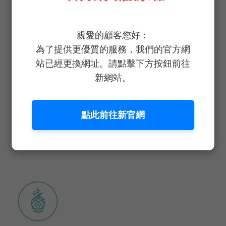
關於野菜鮮生
親愛的顧客您好：
為了提供更優質的服務，我們的官方網
安心蔬菜 我們的承諾與專注 每週新鮮採收送到
站已經更換網址。請點擊下方按鈕前往
您手中保證超新鮮爽脆，洗手免洗菜新鮮入口安
新網站。
心，健康、新鮮、美味無縫接軌，選擇《野菜鮮
生》創造健康蔬食就是這麼簡單。
點此前往新官網