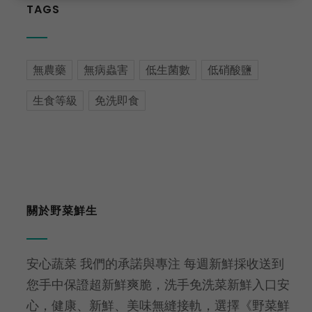
TAGS
無農藥
無病蟲害
低生菌數
低硝酸鹽
生食等級
免洗即食
關於野菜鮮生
安心蔬菜 我們的承諾與專注 每週新鮮採收送到
您手中保證超新鮮爽脆，洗手免洗菜新鮮入口安
心，健康、新鮮、美味無縫接軌，選擇《野菜鮮