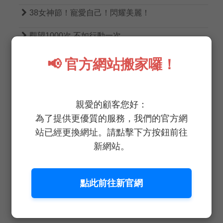

38女神節！寵愛自己！閃耀美麗！

觀望1000次 不如行動一次

野菜鮮生重症餐桌蔬菜部重磅登場！
📢 官方網站搬家囉！

不吃土｜蔬菜界的LV
親愛的顧客您好：

恭喜！恭喜！小龍添福 好巳花生
為了提供更優質的服務，我們的官方網

準備放假囉！務必注意行車安全！
站已經更換網址。請點擊下方按鈕前往
新網站。

野菜鮮生2025春節休假公告
點此前往新官網