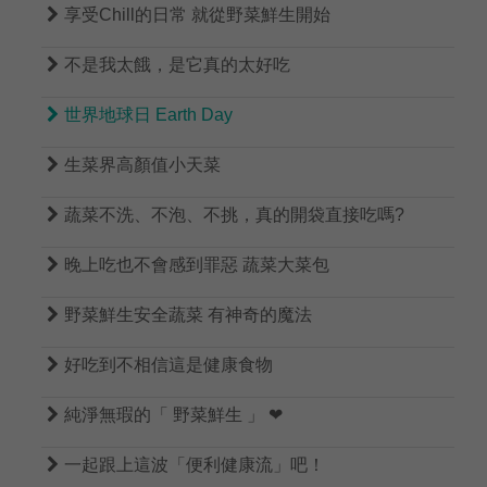

享受Chill的日常 就從野菜鮮生開始

不是我太餓，是它真的太好吃

世界地球日 Earth Day

生菜界高顏值小天菜

蔬菜不洗、不泡、不挑，真的開袋直接吃嗎?

晚上吃也不會感到罪惡 蔬菜大菜包

野菜鮮生安全蔬菜 有神奇的魔法

好吃到不相信這是健康食物

純淨無瑕的「 野菜鮮生 」 ❤

一起跟上這波「便利健康流」吧！