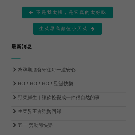
不是我太餓，是它真的太好吃

生菜界高顏值小天菜

最新消息

為孕期膳食守住每一道安心

HO！HO！HO！聖誕快樂

野菜鮮生｜讓飲控變成一件很自然的事

生菜界王者強勢回歸

五一 勞動節快樂