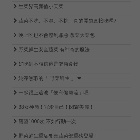

生菜界高顏值小天菜

蔬菜不洗、不泡、不挑，真的開袋直接吃嗎?

晚上吃也不會感到罪惡 蔬菜大菜包

野菜鮮生安全蔬菜 有神奇的魔法

好吃到不相信這是健康食物

純淨無瑕的「 野菜鮮生 」 ❤

一起跟上這波「便利健康流」吧！

38女神節！寵愛自己！閃耀美麗！

觀望1000次 不如行動一次

野菜鮮生重症餐桌蔬菜部重磅登場！