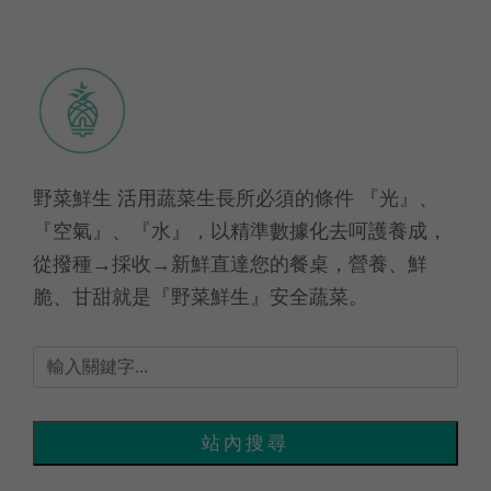
野菜鮮生 活用蔬菜生長所必須的條件 『光』、
『空氣』、『水』，以精準數據化去呵護養成，
從撥種→採收→新鮮直達您的餐桌，營養、鮮
脆、甘甜就是『野菜鮮生』安全蔬菜。