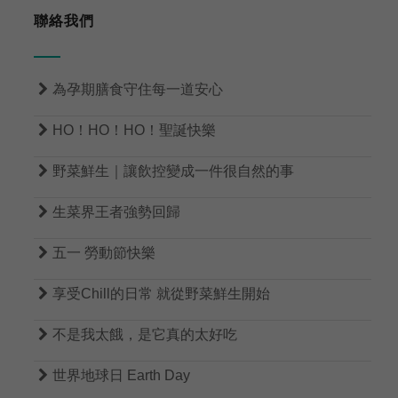
聯絡我們

為孕期膳食守住每一道安心

HO！HO！HO！聖誕快樂

野菜鮮生｜讓飲控變成一件很自然的事

生菜界王者強勢回歸

五一 勞動節快樂

享受Chill的日常 就從野菜鮮生開始

不是我太餓，是它真的太好吃

世界地球日 Earth Day