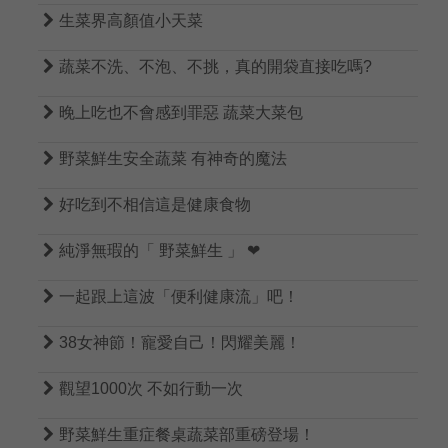

生菜界高顏值小天菜

蔬菜不洗、不泡、不挑，真的開袋直接吃嗎?

晚上吃也不會感到罪惡 蔬菜大菜包

野菜鮮生安全蔬菜 有神奇的魔法

好吃到不相信這是健康食物

純淨無瑕的「 野菜鮮生 」 ❤

一起跟上這波「便利健康流」吧！

38女神節！寵愛自己！閃耀美麗！

觀望1000次 不如行動一次

野菜鮮生重症餐桌蔬菜部重磅登場！