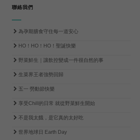
聯絡我們

為孕期膳食守住每一道安心

HO！HO！HO！聖誕快樂

野菜鮮生｜讓飲控變成一件很自然的事

生菜界王者強勢回歸

五一 勞動節快樂

享受Chill的日常 就從野菜鮮生開始

不是我太餓，是它真的太好吃

世界地球日 Earth Day