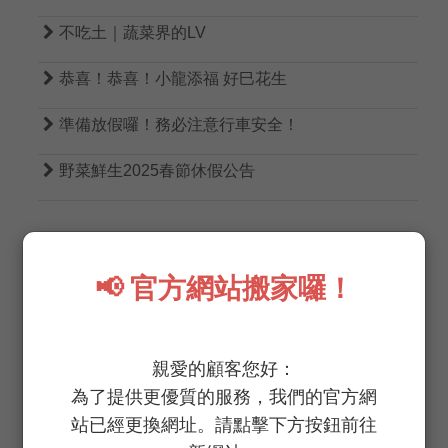

不吃土｜蔬菜界的LV

恭喜！恭喜！小龍添福 好巳花生

準備放假囉！務必注意行車安全！

野菜鮮生2025春節休假公告
📢 官方網站搬家囉！
TAGS
親愛的顧客您好：
為了提供更優質的服務，我們的官方網
無農藥
無病蟲害
低生菌數
低硝酸鹽
站已經更換網址。請點擊下方按鈕前往