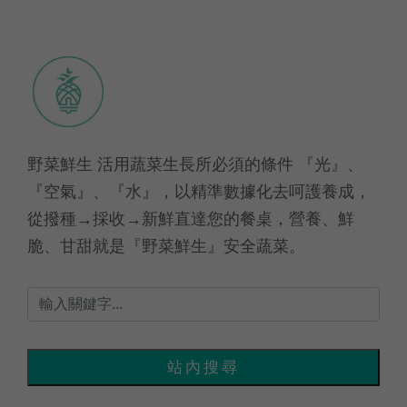
野菜鮮生 活用蔬菜生長所必須的條件 『光』、
『空氣』、『水』，以精準數據化去呵護養成，
從撥種→採收→新鮮直達您的餐桌，營養、鮮
脆、甘甜就是『野菜鮮生』安全蔬菜。