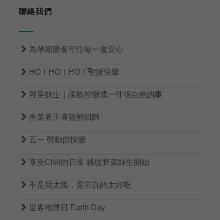
聯絡我們

為孕期膳食守住每一道安心

HO！HO！HO！聖誕快樂

野菜鮮生｜讓飲控變成一件很自然的事

生菜界王者強勢回歸

五一 勞動節快樂

享受Chill的日常 就從野菜鮮生開始

不是我太餓，是它真的太好吃

世界地球日 Earth Day