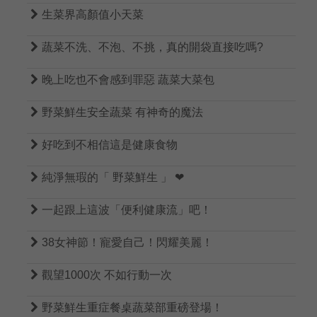

生菜界高顏值小天菜

蔬菜不洗、不泡、不挑，真的開袋直接吃嗎?

晚上吃也不會感到罪惡 蔬菜大菜包

野菜鮮生安全蔬菜 有神奇的魔法

好吃到不相信這是健康食物

純淨無瑕的「 野菜鮮生 」 ❤

一起跟上這波「便利健康流」吧！

38女神節！寵愛自己！閃耀美麗！

觀望1000次 不如行動一次

野菜鮮生重症餐桌蔬菜部重磅登場！