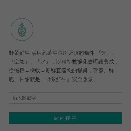
野菜鮮生 活用蔬菜生長所必須的條件 『光』、
『空氣』、『水』，以精準數據化去呵護養成，
從撥種→採收→新鮮直達您的餐桌，營養、鮮
脆、甘甜就是『野菜鮮生』安全蔬菜。