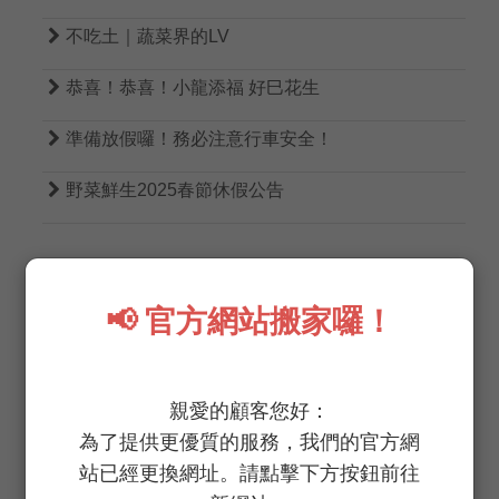

不吃土｜蔬菜界的LV

恭喜！恭喜！小龍添福 好巳花生

準備放假囉！務必注意行車安全！

野菜鮮生2025春節休假公告
📢 官方網站搬家囉！
TAGS
親愛的顧客您好：
為了提供更優質的服務，我們的官方網
無農藥
無病蟲害
低生菌數
低硝酸鹽
站已經更換網址。請點擊下方按鈕前往