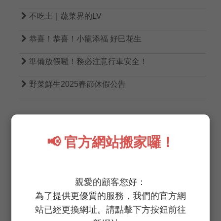

不吃土｜蔬菜界的LV

恭喜！恭喜！小龍添福 好巳花生

準備放假囉！務必注意行車安全！

野菜鮮生2025春節休假公告
📢 官方網站搬家囉！
TAGS
親愛的顧客您好：
為了提供更優質的服務，我們的官方網
無農藥
無病蟲害
低生菌數
低硝酸鹽
站已經更換網址。請點擊下方按鈕前往