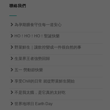
聯絡我們

為孕期膳食守住每一道安心

HO！HO！HO！聖誕快樂

野菜鮮生｜讓飲控變成一件很自然的事

生菜界王者強勢回歸

五一 勞動節快樂

享受Chill的日常 就從野菜鮮生開始

不是我太餓，是它真的太好吃

世界地球日 Earth Day