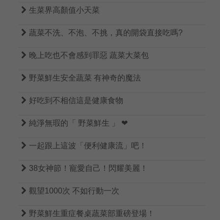

生菜界高顏值小天菜

蔬菜不洗、不泡、不挑，真的開袋直接吃嗎?

晚上吃也不會感到罪惡 蔬菜大菜包

野菜鮮生安全蔬菜 有神奇的魔法

好吃到不相信這是健康食物

純淨無瑕的「 野菜鮮生 」 ❤

一起跟上這波「便利健康流」吧！

38女神節！寵愛自己！閃耀美麗！

觀望1000次 不如行動一次

野菜鮮生重症餐桌蔬菜部重磅登場！