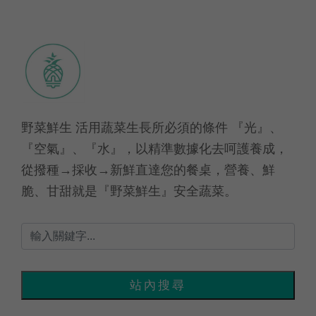
野菜鮮生 活用蔬菜生長所必須的條件 『光』、
『空氣』、『水』，以精準數據化去呵護養成，
從撥種→採收→新鮮直達您的餐桌，營養、鮮
脆、甘甜就是『野菜鮮生』安全蔬菜。