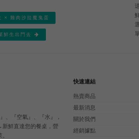
 × 雞肉沙拉魔鬼蛋
菜鮮生出門去

快速連結
熱賣商品
最新消息
光』、『空氣』、『水』，
關於我們
→新鮮直達您的餐桌，營
經銷據點
菜。