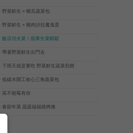

野菜鮮生 × 櫛瓜蔬菜包

野菜鮮生 × 雞肉沙拉魔鬼蛋

飯店功夫菜！蘋果生菜蝦鬆

帶著野菜鮮生出門去

下雨天就是要吃 野菜鮮生蔬菜煎餅

低碳水開工收心三角蔬菜包

萵不能莓有你

春節年菜 蔬蔬福福燒烤捲