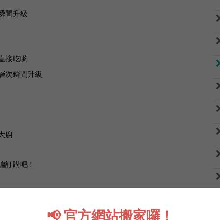
瞬間升級
直接吃喲
層次瞬間升級
大廚
編訂購吧！
📢 官方網站搬家囉！