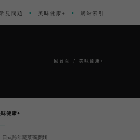
常見問題
美味健康+
網站索引
回首頁
/
美味健康+
美味健康+

日式跨年蔬菜蕎麥麵