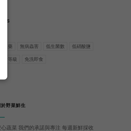
AGS
無農藥
無病蟲害
低生菌數
低硝酸鹽
生食等級
免洗即食
關於野菜鮮生
安心蔬菜 我們的承諾與專注 每週新鮮採收