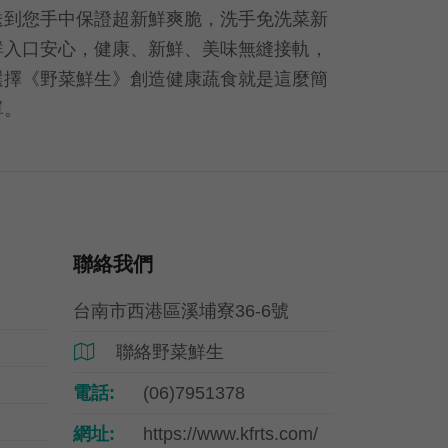
送到您手中保證超新鮮爽脆，洗手免洗菜新
鮮入口安心，健康、新鮮、美味無縫接軌，
選擇《野菜鮮生》創造健康蔬食就是這麼簡
單。
聯絡我們
台南市西港區溪埔寮36-6號
聯絡野菜鮮生

電話:
(06)7951378
網址:
https://www.kfrts.com/