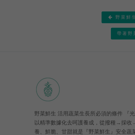
野菜鮮生

帶著野
野菜鮮生 活用蔬菜生長所必須的條件 『
以精準數據化去呵護養成，從撥種→採收
養、鮮脆、甘甜就是『野菜鮮生』安全蔬