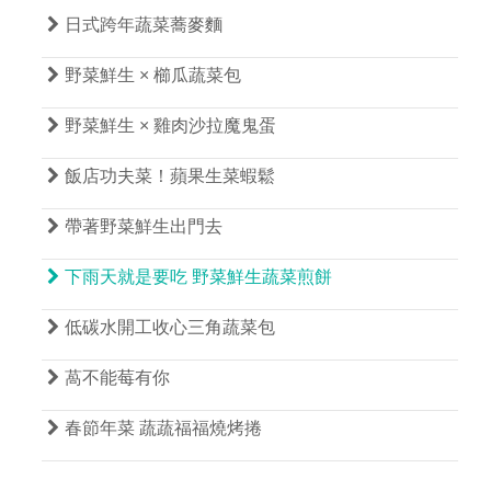

日式跨年蔬菜蕎麥麵

野菜鮮生 × 櫛瓜蔬菜包

野菜鮮生 × 雞肉沙拉魔鬼蛋

飯店功夫菜！蘋果生菜蝦鬆

帶著野菜鮮生出門去

下雨天就是要吃 野菜鮮生蔬菜煎餅

低碳水開工收心三角蔬菜包

萵不能莓有你

春節年菜 蔬蔬福福燒烤捲