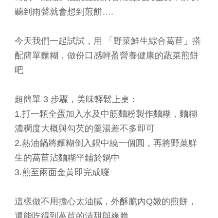
聽到雨聲就會想到煎餅….
今天我們一起試試，用 「野菜鮮生綜合萵苣」搭
配簡單麵糊，做份口感輕盈營養健康的蔬菜煎餅
吧
超簡單 3 步驟，美味輕鬆上桌：
1.打一顆全蛋加入水及中筋麵粉製作麵糊，麵糊
濃稠度大概與勾芡的羹湯差不多即可
2.熱油鍋將麵糊倒入鍋中繞一個圓，再將野菜鮮
生的萵苣沾麵糊平鋪於鍋中
3.煎至兩面金黃即完成囉
這樣做不用擔心太油膩，外酥脆內Q嫩的煎餅，
還能吃得到萵苣的清甜與爽脆