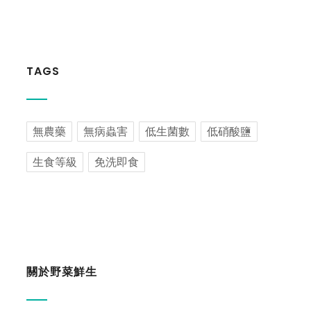
TAGS
無農藥
無病蟲害
低生菌數
低硝酸鹽
生食等級
免洗即食
關於野菜鮮生