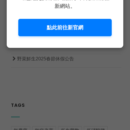

野菜鮮生重症餐桌蔬菜部重磅登場！
新網站。

不吃土｜蔬菜界的LV
點此前往新官網

恭喜！恭喜！小龍添福 好巳花生

準備放假囉！務必注意行車安全！

野菜鮮生2025春節休假公告
TAGS