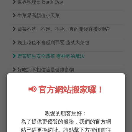

世界地球日 Earth Day

生菜界高顏值小天菜

蔬菜不洗、不泡、不挑，真的開袋直接吃嗎?

晚上吃也不會感到罪惡 蔬菜大菜包

野菜鮮生安全蔬菜 有神奇的魔法

好吃到不相信這是健康食物

純淨無瑕的「 野菜鮮生 」 ❤
📢 官方網站搬家囉！

一起跟上這波「便利健康流」吧！

38女神節！寵愛自己！閃耀美麗！
親愛的顧客您好：
為了提供更優質的服務，我們的官方網

觀望1000次 不如行動一次
站已經更換網址。請點擊下方按鈕前往