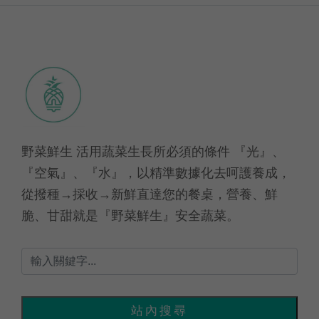
野菜鮮生 活用蔬菜生長所必須的條件 『光』、
『空氣』、『水』，以精準數據化去呵護養成，
從撥種→採收→新鮮直達您的餐桌，營養、鮮
脆、甘甜就是『野菜鮮生』安全蔬菜。