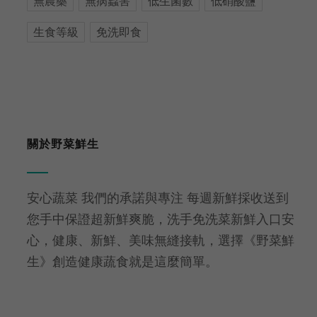
無農藥
無病蟲害
低生菌數
低硝酸鹽
生食等級
免洗即食
關於野菜鮮生
安心蔬菜 我們的承諾與專注 每週新鮮採收送到
您手中保證超新鮮爽脆，洗手免洗菜新鮮入口安
心，健康、新鮮、美味無縫接軌，選擇《野菜鮮
生》創造健康蔬食就是這麼簡單。