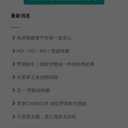
最新消息

為孕期膳食守住每一道安心

HO！HO！HO！聖誕快樂

野菜鮮生｜讓飲控變成一件很自然的事

生菜界王者強勢回歸

五一 勞動節快樂

享受Chill的日常 就從野菜鮮生開始

不是我太餓，是它真的太好吃