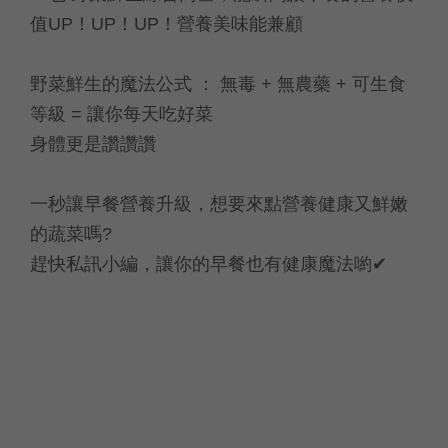
值UP！UP！UP！營養美味能兼顧
野菜鮮生的魔法公式 ： 無毒 + 無農藥 + 可生食
等級 = 讓你每天吃好菜
身體更是讚讚讚
一秒讓早餐營養升級，想要來點營養健康又鮮嫩
的蔬菜嗎?
趕快私訊小編，讓你的早餐也有健康魔法喲✔