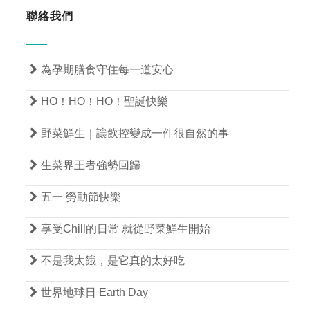
聯絡我們

為孕期膳食守住每一道安心

HO！HO！HO！聖誕快樂

野菜鮮生｜讓飲控變成一件很自然的事

生菜界王者強勢回歸

五一 勞動節快樂

享受Chill的日常 就從野菜鮮生開始

不是我太餓，是它真的太好吃

世界地球日 Earth Day