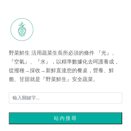
野菜鮮生 活用蔬菜生長所必須的條件 『光』、
『空氣』、『水』，以精準數據化去呵護養成，
從撥種→採收→新鮮直達您的餐桌，營養、鮮
脆、甘甜就是『野菜鮮生』安全蔬菜。