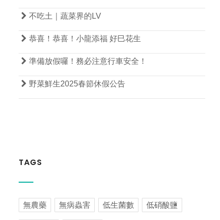

不吃土｜蔬菜界的LV

恭喜！恭喜！小龍添福 好巳花生

準備放假囉！務必注意行車安全！

野菜鮮生2025春節休假公告
TAGS
無農藥
無病蟲害
低生菌數
低硝酸鹽