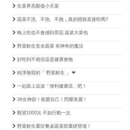

生菜界高顏值小天菜

蔬菜不洗、不泡、不挑，真的開袋直接吃嗎?

晚上吃也不會感到罪惡 蔬菜大菜包

野菜鮮生安全蔬菜 有神奇的魔法

好吃到不相信這是健康食物

純淨無瑕的「 野菜鮮生 」 ❤

一起跟上這波「便利健康流」吧！

38女神節！寵愛自己！閃耀美麗！

觀望1000次 不如行動一次

野菜鮮生重症餐桌蔬菜部重磅登場！