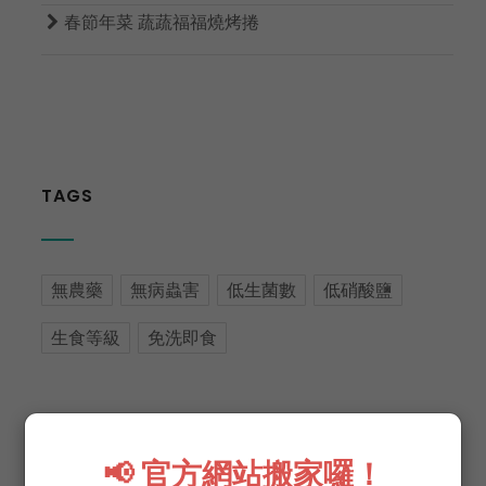

春節年菜 蔬蔬福福燒烤捲
TAGS
無農藥
無病蟲害
低生菌數
低硝酸鹽
生食等級
免洗即食
📢 官方網站搬家囉！