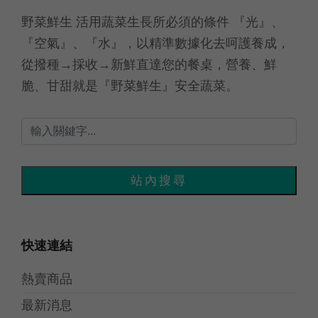
野菜鮮生 活用蔬菜生長所必須的條件 『光』、
『空氣』、『水』，以精準數據化去呵護養成，
從撥種→採收→新鮮直達您的餐桌，營養、鮮
脆、甘甜就是『野菜鮮生』安全蔬菜。
快速連結
熱賣商品
最新消息