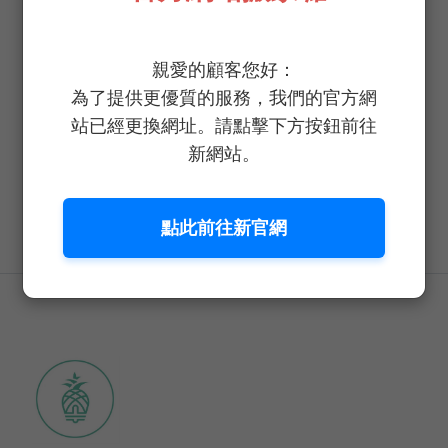
關於野菜鮮生
親愛的顧客您好：
為了提供更優質的服務，我們的官方網
安心蔬菜 我們的承諾與專注 每週新鮮採收送到
站已經更換網址。請點擊下方按鈕前往
您手中保證超新鮮爽脆，洗手免洗菜新鮮入口安
新網站。
心，健康、新鮮、美味無縫接軌，選擇《野菜鮮
生》創造健康蔬食就是這麼簡單。
點此前往新官網