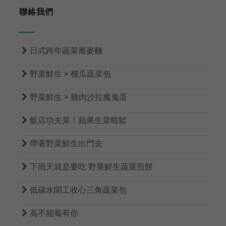
聯絡我們

日式跨年蔬菜蕎麥麵

野菜鮮生 × 櫛瓜蔬菜包

野菜鮮生 × 雞肉沙拉魔鬼蛋

飯店功夫菜！蘋果生菜蝦鬆

帶著野菜鮮生出門去

下雨天就是要吃 野菜鮮生蔬菜煎餅

低碳水開工收心三角蔬菜包

萵不能莓有你