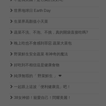

世界地球日 Earth Day

生菜界高顏值小天菜

蔬菜不洗、不泡、不挑，真的開袋直接吃嗎?

晚上吃也不會感到罪惡 蔬菜大菜包

野菜鮮生安全蔬菜 有神奇的魔法

好吃到不相信這是健康食物

純淨無瑕的「 野菜鮮生 」 ❤

一起跟上這波「便利健康流」吧！

38女神節！寵愛自己！閃耀美麗！