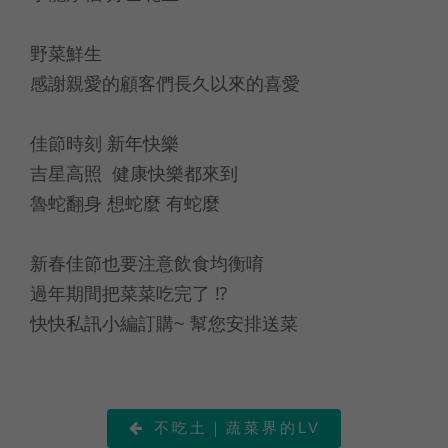
野菜鮮生
感謝親愛的顧客們長久以來的喜愛
佳節時刻 新年快樂
吉星高照 健康快樂都來到
魯蛇翻身 想蛇麼 有蛇麼
新春佳節也要注意飲食均衡唷
過年期間把菜菜吃完了 ⁉
快快私訊小編訂購~ 幫您安排送菜
不吃土｜蔬菜界的LV
