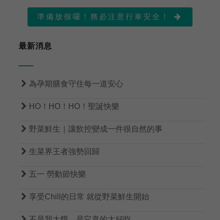
準備放假囉！務必注意行車安全！

最新消息

為孕期膳食守住每一道安心

HO！HO！HO！聖誕快樂

野菜鮮生｜讓飲控變成一件很自然的事

生菜界王者強勢回歸

五一 勞動節快樂

享受Chill的日常 就從野菜鮮生開始

不是我太餓，是它真的太好吃