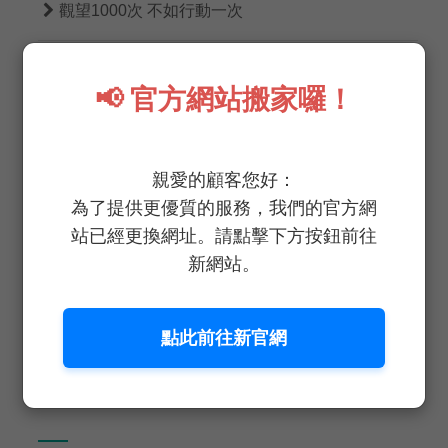

觀望1000次 不如行動一次

野菜鮮生重症餐桌蔬菜部重磅登場！
📢 官方網站搬家囉！

不吃土｜蔬菜界的LV

恭喜！恭喜！小龍添福 好巳花生
親愛的顧客您好：

準備放假囉！務必注意行車安全！
為了提供更優質的服務，我們的官方網
站已經更換網址。請點擊下方按鈕前往

野菜鮮生2025春節休假公告
新網站。
點此前往新官網
TAGS