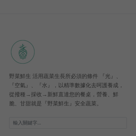
野菜鮮生 活用蔬菜生長所必須的條件 『光』、
『空氣』、『水』，以精準數據化去呵護養成，
從撥種→採收→新鮮直達您的餐桌，營養、鮮
脆、甘甜就是『野菜鮮生』安全蔬菜。