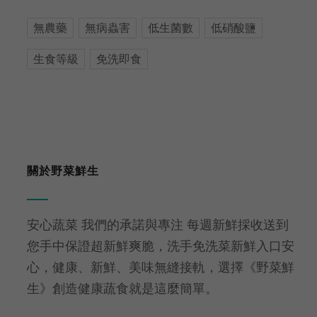
無農藥
無病蟲害
低生菌數
低硝酸鹽
生食等級
免洗即食
關於野菜鮮生
安心蔬菜 我們的承諾與專注 每週新鮮採收送到
您手中保證超新鮮爽脆，洗手免洗菜新鮮入口安
心，健康、新鮮、美味無縫接軌，選擇《野菜鮮
生》創造健康蔬食就是這麼簡單。